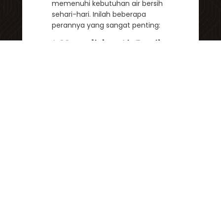
memenuhi kebutuhan air bersih
sehari-hari. Inilah beberapa
perannya yang sangat penting:
1. Menyediakan Air Bersih
untuk Kebutuhan Sehari-
hari
Air bersih sangat krusial untuk
berbagai keperluan sehari-hari,
seperti mandi, mencuci,
memasak, dan minum.
Penggunaan air yang bersih dan
sehat membantu mencegah
penyakit dan meningkatkan
kualitas hidup masyarakat.
Jaringan distribusi PDAM
memainkan peran sentral dalam
menyediakan air bersih untuk
kebutuhan sehari-hari.